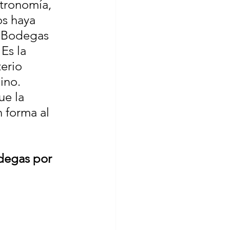
tronomía, 
os haya 
e Bodegas 
Es la 
erio 
ino. 
e la 
 forma al 
degas por 