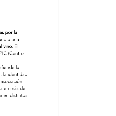
s por la 
año a una 
el vino
. El 
OPIC (Centro 
fiende la 
, la identidad 
a asociación 
ia en más de 
 en distintos 