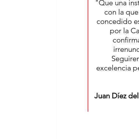
"Que una ins
con la que
concedido es
por la C
confirm
irrenunc
Seguirem
excelencia p
Juan Díez del